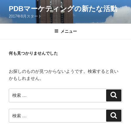
コ
PDBマーケティングの新たな活動
ン
2017年8月スタート
テ
ン
ツ
メニュー
へ
ス
キ
何も見つかりませんでした
ッ
プ
お探しのものが見つからないようです。検索すると良い
かもしれません。
検
検
索
索:
検
検
索
索: