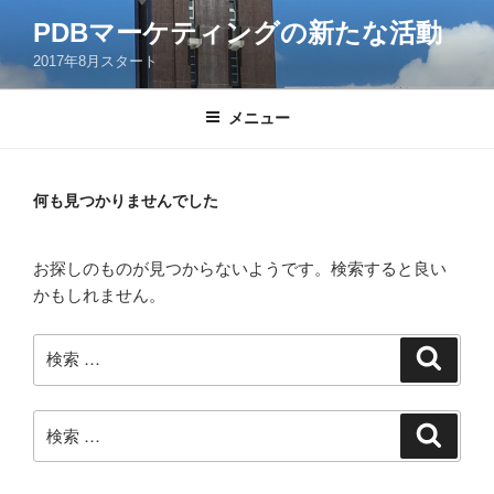
コ
PDBマーケティングの新たな活動
ン
2017年8月スタート
テ
ン
ツ
メニュー
へ
ス
キ
何も見つかりませんでした
ッ
プ
お探しのものが見つからないようです。検索すると良い
かもしれません。
検
検
索
索:
検
検
索
索: